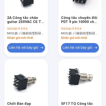
Tham quan nhà máy
Kiểm soát chất lượng
2A Công tắc chân
Công tắc chuyển đổi
guitar 250VAC CE TQ
PDT 9 pin 10000 chu
Liên hệ chúng tôi
3pdt Chốt
kỳ Mo moment
Giá bán:
0.3-0.4
Giá bán:
0.3-0.4
Footswitch
Stomp SF17
MOQ:
鎮ㄨ鎵剧殑璧勬簮宸茶鍒犻櫎銆佸凡鏇村悕鎴栨殏鏃朵笉鍙敤銆
MOQ:
鎮ㄨ鎵剧殑璧勬簮宸茶鍒犻櫎銆佸凡鏇村悕鎴栨殏鏃朵笉鍙敤銆
Tin tức
Nhận giá mới nhất
Nhận giá mới nhất
Tất cả các trường hợp
Liên hệ với bây giờ
Liên hệ với bây giờ
Chiết áp công tắc quay
Chiết áp quay
Công tắc quay liên tục
Bộ mã hóa quay
Chốt Bàn đạp
SF17 TQ Công tắc