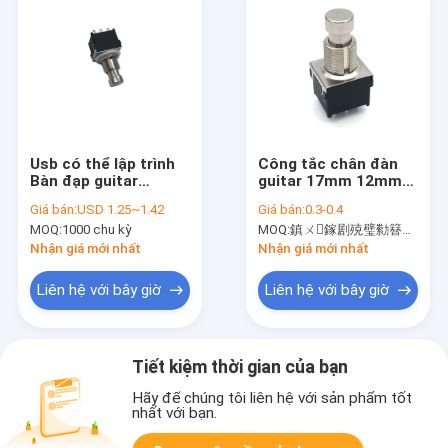
Usb có thể lập trình
Công tắc chân đàn
Bàn đạp guitar
guitar 17mm 12mm
Footswitch 50ohm
2A 250VAC Guitar
Giá bán:
USD 1.25~1.42
Giá bán:
0.3-0.4
3pdt Stomp Switch
Pcb Rotary
MOQ:
1000 chu kỳ
MOQ:
鎮ㄨ鎵剧殑璧勬簮宸茶鍒犻櫎銆佸凡鏇村悕鎴栨殏鏃朵笉鍙敤銆
Nhận giá mới nhất
Nhận giá mới nhất
Liên hệ với bây giờ
Liên hệ với bây giờ
Tiết kiệm thời gian của bạn
Hãy để chúng tôi liên hệ với sản phẩm tốt
nhất với bạn.