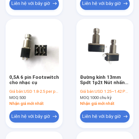
Liên hệ với bây giờ
Liên hệ với bây giờ
0,5A 6 pin Footswitch
Đường kính 13mm
cho nhạc cụ
Spdt 1p2t Nút nhấn
Công tắc chân
Giá bán:
USD 1.8-2.5 per piece
Giá bán:
USD 1.25~1.42 Per Piece
MOQ:
500
MOQ:
1000 chu kỳ
Nhận giá mới nhất
Nhận giá mới nhất
Liên hệ với bây giờ
Liên hệ với bây giờ