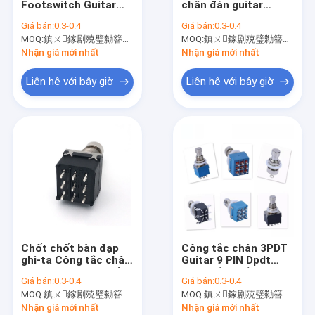
Footswitch Guitar
chân đàn guitar
Công tắc chân guitar
1500V 3PDT Nút nhấn
50ohm Cảm ứng
Giá bán:
0.3-0.4
Giá bán:
0.3-0.4
Bật
mềm 3pdt Bật trên
MOQ:
Chiết áp trượt
鎮ㄨ鎵剧殑璧勬簮宸茶鍒犻櫎銆佸凡鏇村悕鎴栨殏鏃朵笉鍙敤銆
MOQ:
鎮ㄨ鎵剧殑璧勬簮宸茶鍒犻櫎銆佸凡鏇村悕鎴栨殏鏃朵笉鍙敤銆
2A 250VAC
Nhận giá mới nhất
Nhận giá mới nhất
Slide Fader
Liên hệ với bây giờ
Liên hệ với bây giờ
Chiết áp có động cơ
Công tắc bộ chọn guitar
Bộ mã hóa trục rỗng
Chậu guitar điện
Chiết áp tông đơ
Chốt chốt bàn đạp
Công tắc chân 3PDT
Công tắc mã hóa quay
ghi-ta Công tắc chân
Guitar 9 PIN Dpdt
DPDT 4 chân chuyển
Công tắc ngắt True
Giá bán:
0.3-0.4
Giá bán:
0.3-0.4
đổi cho bàn đạp hiệu
Bypass
Công tắc trượt điện
MOQ:
鎮ㄨ鎵剧殑璧勬簮宸茶鍒犻櫎銆佸凡鏇村悕鎴栨殏鏃朵笉鍙敤銆
MOQ:
鎮ㄨ鎵剧殑璧勬簮宸茶鍒犻櫎銆佸凡鏇村悕鎴栨殏鏃朵笉鍙敤銆
ứng ghi-ta
Nhận giá mới nhất
Nhận giá mới nhất