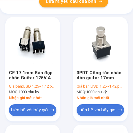
Đưa ra yêu cầu của bạn
CE 17.1mm Bàn đạp
3PDT Công tắc chân
chân Guitar 125V AC
đàn guitar 17mm
6A 9 Pin Footswitch
Thiết bị đầu cuối dây
Giá bán:
USD 1.25~1.42 per piece
Giá bán:
USD 1.25~1.42 per piece
9 chân Footswitch
MOQ:
1000 chu kỳ
MOQ:
1000 chu kỳ
Nhận giá mới nhất
Nhận giá mới nhất
Liên hệ với bây giờ
Liên hệ với bây giờ