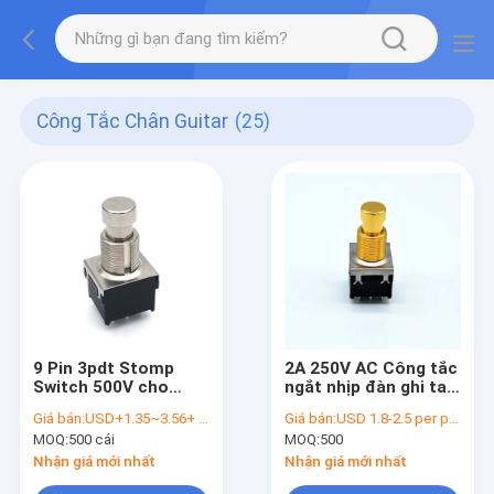
Công Tắc Chân Guitar
(25)
9 Pin 3pdt Stomp
2A 250V AC Công tắc
Switch 500V cho
ngắt nhịp đàn ghi ta
guitar điện
SF17
Giá bán:
USD+1.35~3.56+ per piece
Giá bán:
USD 1.8-2.5 per piece
MOQ:
500 cái
MOQ:
500
Nhận giá mới nhất
Nhận giá mới nhất