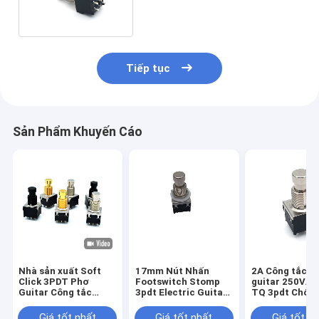
Tiếp tục
Sản Phẩm Khuyến Cáo
Nhà sản xuất Soft
17mm Nút Nhấn
2A Công tắc c
Click 3PDT Phơ
Footswitch Stomp
guitar 250VAC
Guitar Công tắc
3pdt Electric Guitar
TQ 3pdt Chốt
chân 9 chân Tác
Sử Dụng
Footswitch
dụng Công tắc chân
Giá tốt nhất
Giá tốt nhất
Giá tốt n