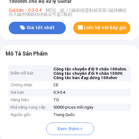
100ohm cho Bộ xử lý Guitar
Giá bán：0.3-0.4
MOQ：鎮ㄨ鎵剧殑璧勬簮宸茶鍒犻櫎銆
佸凡鏇村悕鎴栨殏鏃朵笉鍙敤銆
Giá tốt nhất
Liên hệ với bây giờ
Mô Tả Sản Phẩm
,
Công tắc chuyển đổi 9 chân 100ohm
Điểm nổi bật
,
Công tắc chuyển đổi 9 chân 1500V
Công tắc bàn đạp dừng 100ohm
Chứng nhận
CE
Giá bán
0.3-0.4
Hàng hiệu
TQ
Khả năng cung cấp
50000 pices mỗi ngày
Nguồn gốc
Trung Quốc
Xem thêm