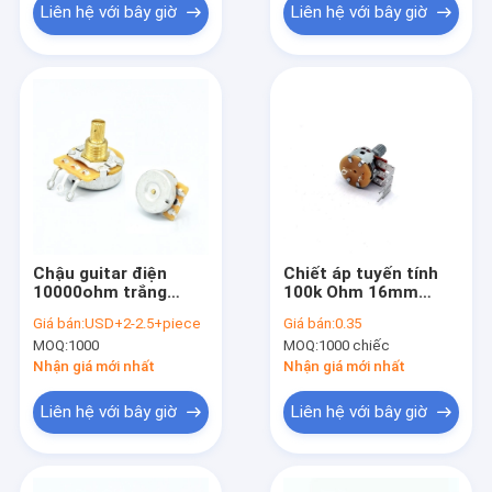
Liên hệ với bây giờ
Liên hệ với bây giờ
Chậu guitar điện
Chiết áp tuyến tính
10000ohm trắng
100k Ohm 16mm
0,125w Chiết áp
500k Guitar R1610G
Giá bán:
USD+2-2.5+piece
Giá bán:
0.35
B100k
MOQ:
1000
MOQ:
1000 chiếc
Nhận giá mới nhất
Nhận giá mới nhất
Liên hệ với bây giờ
Liên hệ với bây giờ