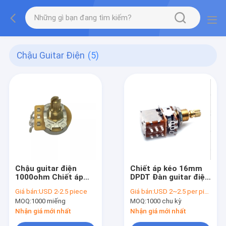
Chậu Guitar Điện
(5)
Chậu guitar điện
Chiết áp kéo 16mm
1000ohm Chiết áp
DPDT Đàn guitar điện
guitar Bộ khuếch đại
cho đàn guitar bass
Giá bán:
USD 2-2.5 piece
Giá bán:
USD 2~2.5 per piece
500K
điện
MOQ:
1000 miếng
MOQ:
1000 chu kỳ
Nhận giá mới nhất
Nhận giá mới nhất