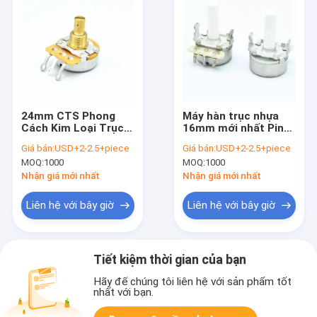
24mm CTS Phong
Máy hàn trục nhựa
Cách Kim Loại Trục
16mm mới nhất Pin
15.5mm B500k
chiết áp quay B100k
Giá bán:
USD+2-2.5+piece
Giá bán:
USD+2-2.5+piece
Rotary Guitar Chiết
MOQ:
1000
MOQ:
1000
Áp
Nhận giá mới nhất
Nhận giá mới nhất
Liên hệ với bây giờ
Liên hệ với bây giờ
Tiết kiệm thời gian của bạn
Hãy để chúng tôi liên hệ với sản phẩm tốt
nhất với bạn.