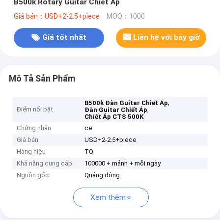
B500k Rotary Guitar Chiết Áp
Giá bán：USD+2-2.5+piece
MOQ：1000
Giá tốt nhất
Liên hệ với bây giờ
Mô Tả Sản Phẩm
,
B500k Đàn Guitar Chiết Áp
Điểm nổi bật
,
Đàn Guitar Chiết Áp
Chiết Áp CTS 500K
Chứng nhận
ce
Giá bán
USD+2-2.5+piece
Hàng hiệu
TQ
Khả năng cung cấp
100000 + mảnh + mỗi ngày
Nguồn gốc
Quảng đông
Xem thêm