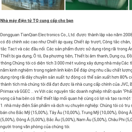
Nhà máy điện tử TQ cung cấp cho bạn
Dongguan TianQian Electronics Co., Ltd. được thành lập vào năm 2008, 
có độ chính xác cao như Chiết áp quay, Chiết áp trượt, Công tắc chân,
tắc Tact và các đầu nối .Các sản phẩm được sử dụng rộng rãi trong Á
Thiết bị gia dụng, Ô tô, Đa phương tiện, Thiết bị âm thanh, Dụng cụ, Đ
thông.Chúng tôi có diện tích 3.000 mét vuông xây dựng nhà máy.Các 
năm kinh nghiệm trong ngành linh kiện.Để đáp ứng nhu cầu chất lượng 
dụng rộng rãi dây chuyền sản xuất tự động có thể sản xuất hơn 80% 
thành tích mà chúng tôi đã đạt được là nhà cung cấp chính của JVC, Br
Primax và GGEC ... vv.Với các nguyên tắc doanh nghiệp nhất quán "Phấ
vọng cả hai bên có thể thiết lập mối quan hệ cùng có lợi và tạo ra một 
1. nhà máy điện.Sản phẩm và dịch vụ chuyên nghiệp: Chúng tôi có trụ
bán cho Bắc Mỹ (15,00%), Tây Âu (10,00%), Trung Mỹ (10,00%), Đông 
(5,00%), Đông Á (5,00%), Bắc Âu (5,00%), Nam Âu (5,00%), Châu Phi (
người trong văn phòng của chúng tôi.