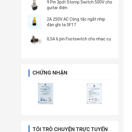
9 Pin 3pdt Stomp Switch 500V cho
guitar điện
2A 250V AC Công tắc ngắt nhịp
đàn ghi ta SF17
0,5A 6 pin Footswitch cho nhạc cụ
CHỨNG NHẬN
TÔI TRÒ CHUYỆN TRỰC TUYẾN