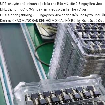
UPS: chuyển phát nhanh đặc biệt cho Bắc Mỹ, cần 3-5 ngày làm việc
DHL: thông thường 3-5 ngày làm việc có thể liên hệ với bạn
FEDEX: thông thường 3-10 ngày làm việc có thể đến Hoa Kỳ và Châu 
Dịch vụ: CHÀO MỪNG BẠN ĐẾN HỎI MỌI CÂU HỎI.Bất kỳ yêu cầu sẽ được t