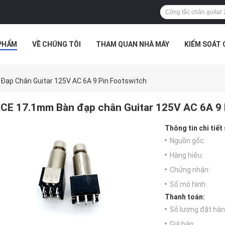
PHẨM
VỀ CHÚNG TÔI
THAM QUAN NHÀ MÁY
KIỂM SOÁT
TRƯỜNG HỢP
Đạp Chân Guitar 125V AC 6A 9 Pin Footswitch
CE 17.1mm Bàn đạp chân Guitar 125V AC 6A 9 
Thông tin chi tiết
Nguồn gốc:
Hàng hiệu:
Chứng nhận:
Số mô hình:
Thanh toán:
Số lượng đặt hàng
Giá bán: