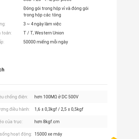
Đóng gói trong hộp vỉ và đóng gói
trong hộp các tông
ng:
3 ~ 4 ngày làm việc
 toán:
T / T, Western Union
ấp:
50000 miếng mỗi ngày
ch
iệu chống điện:
hơn 100MΩ ở DC 500V
ượng điều hành:
1,6 ± 0,3kgf / 2,5 ± 0,5kgf
éo của trục:
hơn 8kgf.cm
sống hoạt động:
15000 xe máy