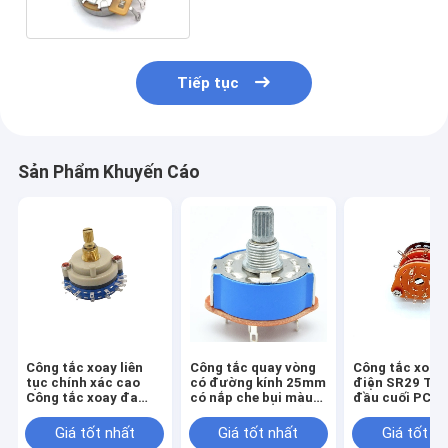
Tiếp tục
Sản Phẩm Khuyến Cáo
Công tắc xoay liên
Công tắc quay vòng
Công tắc xoay
tục chính xác cao
có đường kính 25mm
điện SR29 Thiế
Công tắc xoay đa
có nắp che bụi màu
đầu cuối PCB 
cực 100ohm
xanh lam được sử
âm thanh âm 
dụng cho thiết bị
Giá tốt nhất
Giá tốt nhất
Giá tốt n
điện và đầu dò