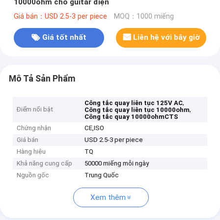
10000ohm cho guitar điện
Giá bán：USD 2.5-3 per piece
MOQ：1000 miếng
Giá tốt nhất
Liên hệ với bây giờ
Mô Tả Sản Phẩm
,
Công tắc quay liên tục 125V AC
Điểm nổi bật
,
Công tắc quay liên tục 10000ohm
Công tắc quay 10000ohmCTS
Chứng nhận
CE,ISO
Giá bán
USD 2.5-3 per piece
Hàng hiệu
TQ
Khả năng cung cấp
50000 miếng mỗi ngày
Nguồn gốc
Trung Quốc
Xem thêm