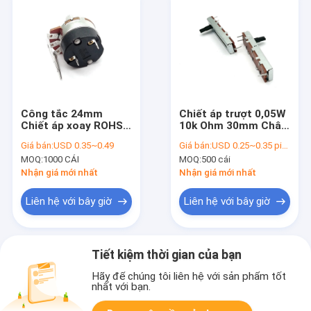
Công tắc 24mm
Chiết áp trượt 0,05W
Chiết áp xoay ROHS
10k Ohm 30mm Chân
Bass Treble Pot Điều
máy tính tuyến tính
Giá bán:
USD 0.35~0.49
Giá bán:
USD 0.25~0.35 piece
chỉnh ngón tay trên
kép
MOQ:
1000 CÁI
MOQ:
500 cái
cùng
Nhận giá mới nhất
Nhận giá mới nhất
Liên hệ với bây giờ
Liên hệ với bây giờ
Tiết kiệm thời gian của bạn
Hãy để chúng tôi liên hệ với sản phẩm tốt
nhất với bạn.