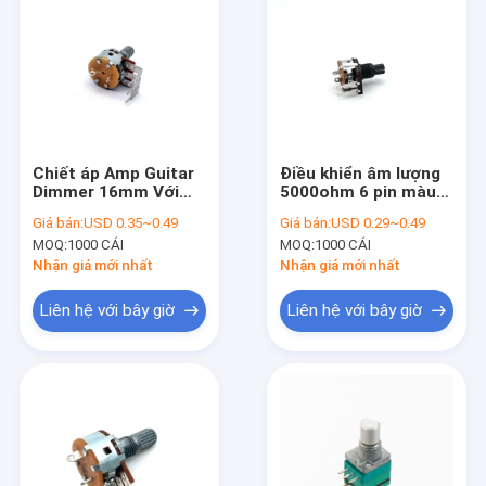
Chiết áp Amp Guitar
Điều khiển âm lượng
Dimmer 16mm Với
5000ohm 6 pin màu
Công tắc Nút nhấn
đen Chiết áp nút âm
Giá bán:
USD 0.35~0.49
Giá bán:
USD 0.29~0.49
0,2W
lượng 0,2W
MOQ:
1000 CÁI
MOQ:
1000 CÁI
Nhận giá mới nhất
Nhận giá mới nhất
Liên hệ với bây giờ
Liên hệ với bây giờ
Nhà
Sản phẩm
Về chúng tôi