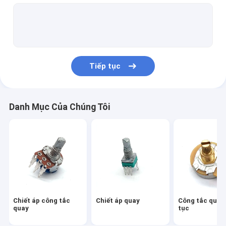
Công tắc chân guitar
Chiết áp trượt
Slide Fader
Tiếp tục
Chiết áp có động cơ
Công tắc bộ chọn guitar
Danh Mục Của Chúng Tôi
Bộ mã hóa trục rỗng
Chậu guitar điện
Chiết áp tông đơ
Công tắc mã hóa quay
Chiết áp công tắc
Chiết áp quay
Công tắc quay 
Công tắc trượt điện
quay
tục