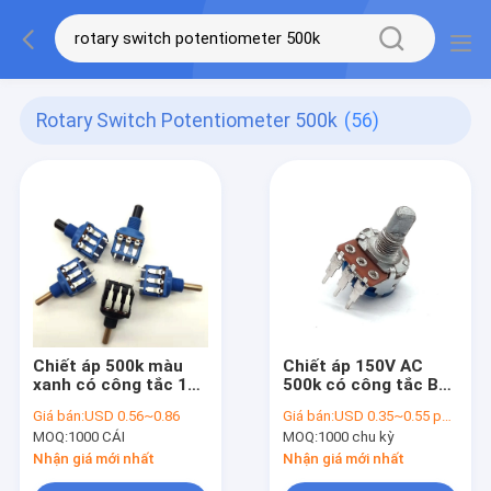
Rotary Switch Potentiometer 500k
(56)
Chiết áp 500k màu
Chiết áp 150V AC
xanh có công tắc 10A
500k có công tắc Bàn
để làm mờ ánh sáng
điều khiển trộn
Giá bán:
USD 0.56~0.86
Giá bán:
USD 0.35~0.55 per piece
15mm 3 vị trí
MOQ:
1000 CÁI
MOQ:
1000 chu kỳ
Nhận giá mới nhất
Nhận giá mới nhất