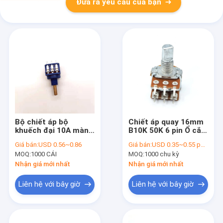
Đưa ra yêu cầu của bạn
Bộ chiết áp bộ
Chiết áp quay 16mm
khuếch đại 10A màng
B10K 50K 6 pin Ổ cắm
carbon 0,2W cho ánh
thể tích cho máy tạo
Giá bán:
USD 0.56~0.86
Giá bán:
USD 0.35~0.55 per piece
sáng
ẩm
MOQ:
1000 CÁI
MOQ:
1000 chu kỳ
Nhận giá mới nhất
Nhận giá mới nhất
Liên hệ với bây giờ
Liên hệ với bây giờ