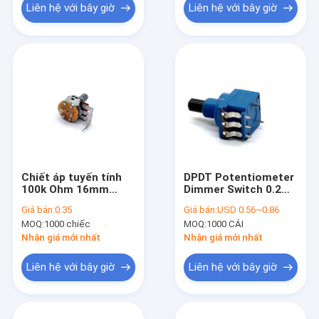
Liên hệ với bây giờ
Liên hệ với bây giờ
Chiết áp tuyến tính
DPDT Potentiometer
100k Ohm 16mm
Dimmer Switch 0.2W
500k Guitar R1610G
B100k Pot 3 Pin để
Giá bán:
0.35
Giá bán:
USD 0.56~0.86
điều chỉnh tốc độ
MOQ:
1000 chiếc
MOQ:
1000 CÁI
Nhận giá mới nhất
Nhận giá mới nhất
Liên hệ với bây giờ
Liên hệ với bây giờ