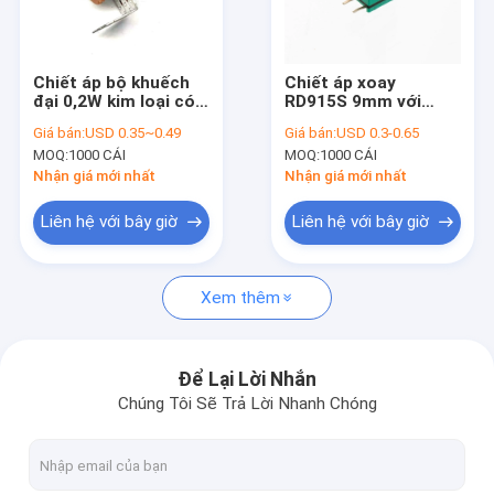
Tham quan nhà máy
Kiểm soát chất lượng
Chiết áp bộ khuếch
Chiết áp xoay
đại 0,2W kim loại có
RD915S 9mm với
Liên hệ chúng tôi
công tắc 16mm cho
chiết áp màng
Giá bán:
USD 0.35~0.49
Giá bán:
USD 0.3-0.65
hộp âm thanh
carbon chuyển đổi
MOQ:
1000 CÁI
MOQ:
1000 CÁI
Tin tức
Nhận giá mới nhất
Nhận giá mới nhất
Tất cả các trường hợp
Liên hệ với bây giờ
Liên hệ với bây giờ
Xem thêm
Chiết áp công tắc quay
Chiết áp quay
Để Lại Lời Nhắn
Chúng Tôi Sẽ Trả Lời Nhanh Chóng
Công tắc quay liên tục
Bộ mã hóa quay